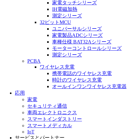
家電タッチシリーズ
IH電磁加熱
測定シリーズ
32ビットMCU
ユニバーサルシリーズ
家電製品ADCシリーズ
車種仕様 BAT32Aシリーズ
モーターコントロールシリーズ
測定シリーズ
PCBA
ワイヤレス充電
携帯電話のワイヤレス充電
時計のワイヤレス充電
オールインワンワイヤレス充電器
応用
家電
セキュリティ通信
車両エレクトロニクス
スマートインダストリー
スマートメディカル
IoT
サービスとパートナー