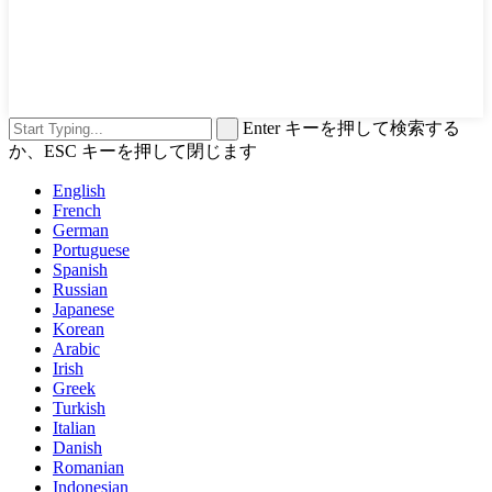
Enter キーを押して検索する
か、ESC キーを押して閉じます
English
French
German
Portuguese
Spanish
Russian
Japanese
Korean
Arabic
Irish
Greek
Turkish
Italian
Danish
Romanian
Indonesian