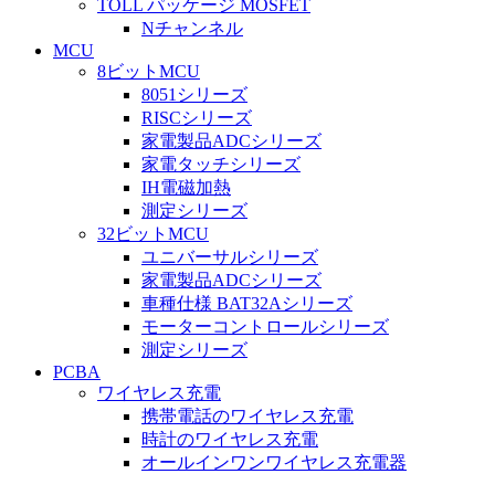
TOLL パッケージ MOSFET
Nチャンネル
MCU
8ビットMCU
8051シリーズ
RISCシリーズ
家電製品ADCシリーズ
家電タッチシリーズ
IH電磁加熱
測定シリーズ
32ビットMCU
ユニバーサルシリーズ
家電製品ADCシリーズ
車種仕様 BAT32Aシリーズ
モーターコントロールシリーズ
測定シリーズ
PCBA
ワイヤレス充電
携帯電話のワイヤレス充電
時計のワイヤレス充電
オールインワンワイヤレス充電器