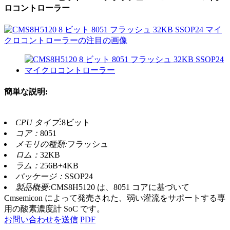
ロコントローラー
簡単な説明:
CPU タイプ:
8ビット
コア：
8051
メモリの種類:
フラッシュ
ロム：
32KB
ラム：
256B+4KB
パッケージ：
SSOP24
製品概要:
CMS8H5120 は、8051 コアに基づいて
Cmsemicon によって発売された、弱い灌流をサポートする専
用の酸素濃度計 SoC です。
お問い合わせを送信
PDF