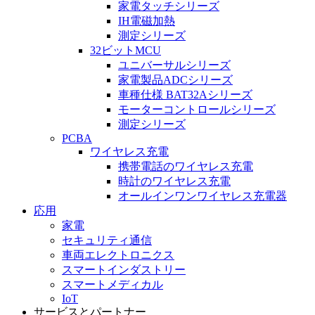
家電タッチシリーズ
IH電磁加熱
測定シリーズ
32ビットMCU
ユニバーサルシリーズ
家電製品ADCシリーズ
車種仕様 BAT32Aシリーズ
モーターコントロールシリーズ
測定シリーズ
PCBA
ワイヤレス充電
携帯電話のワイヤレス充電
時計のワイヤレス充電
オールインワンワイヤレス充電器
応用
家電
セキュリティ通信
車両エレクトロニクス
スマートインダストリー
スマートメディカル
IoT
サービスとパートナー