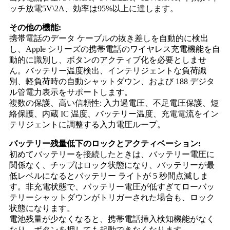
ッチ放電5V\2A、効率は95%以上に達します。
その他の機能:
携帯電話のデータ ケーブルの抜き差しを自動的に検出
し、Apple シリーズの携帯電話のワイヤレス充電機能を自
動的に識別し、ボタンのアクティブ化を必要としませ
ん。バッテリー温度検出、インテリジェントな負荷識
別、軽負荷時の自動シャットダウン、および 188 デジタ
ル管電力表示をサポートします。
複数の保護、高い信頼性: 入力過電圧、不足電圧保護、短
絡保護、内蔵 IC 温度、バッテリー温度、充電電流をイン
テリジェントに調整する入力電圧ループ。
バッテリー残量低下のロックとアクティベーション:
初めてバッテリーを接続したときは、バッテリー電圧に
関係なく、チップはロック状態になり、バッテリーが最
低レベルになるとバッテリー ライトが 5 秒間点滅しま
す。非充電状態で、バッテリー電圧が低すぎてローバッ
テリーシャットダウンがトリガーされた場合も、ロック
状態になります。
電池残量が少なくなると、携帯電話挿入検知機能がなく
なり、ボタンを押しても起動できなくなります。