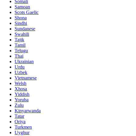
Somali
Samoan
Scots Gaelic
Shona
Sindhi
Sundanese
Swahili
Tajik
Tamil
Telugu
Thai
Ukrainian
Urdu
Uzbek
Vietnamese
Welsh
Xhosa
Yiddish
Yoruba
Zulu
Kinyarwanda
Tatar
Oriya
Turkmen
Uyghur