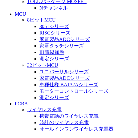
TOLL パッケージ MOSFET
Nチャンネル
MCU
8ビットMCU
8051シリーズ
RISCシリーズ
家電製品ADCシリーズ
家電タッチシリーズ
IH電磁加熱
測定シリーズ
32ビットMCU
ユニバーサルシリーズ
家電製品ADCシリーズ
車種仕様 BAT32Aシリーズ
モーターコントロールシリーズ
測定シリーズ
PCBA
ワイヤレス充電
携帯電話のワイヤレス充電
時計のワイヤレス充電
オールインワンワイヤレス充電器