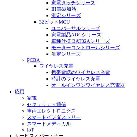
家電タッチシリーズ
IH電磁加熱
測定シリーズ
32ビットMCU
ユニバーサルシリーズ
家電製品ADCシリーズ
車種仕様 BAT32Aシリーズ
モーターコントロールシリーズ
測定シリーズ
PCBA
ワイヤレス充電
携帯電話のワイヤレス充電
時計のワイヤレス充電
オールインワンワイヤレス充電器
応用
家電
セキュリティ通信
車両エレクトロニクス
スマートインダストリー
スマートメディカル
IoT
サービスとパートナー