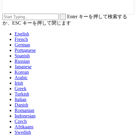
Enter キーを押して検索する
か、ESC キーを押して閉じます
English
French
German
Portuguese
Spanish
Russian
Japanese
Korean
Arabic
Irish
Greek
Turkish
Italian
Danish
Romanian
Indonesian
Czech
Afrikaans
Swedish