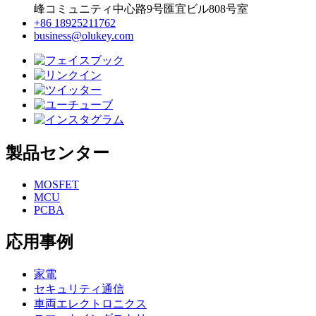
峰コミュニティ中心路9号匯宜ビル808号室
+86 18925211762
business@olukey.com
製品センター
MOSFET
MCU
PCBA
応用事例
家電
セキュリティ通信
車両エレクトロニクス