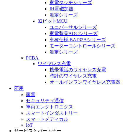
家電タッチシリーズ
IH電磁加熱
測定シリーズ
32ビットMCU
ユニバーサルシリーズ
家電製品ADCシリーズ
車種仕様 BAT32Aシリーズ
モーターコントロールシリーズ
測定シリーズ
PCBA
ワイヤレス充電
携帯電話のワイヤレス充電
時計のワイヤレス充電
オールインワンワイヤレス充電器
応用
家電
セキュリティ通信
車両エレクトロニクス
スマートインダストリー
スマートメディカル
IoT
サービスとパートナー