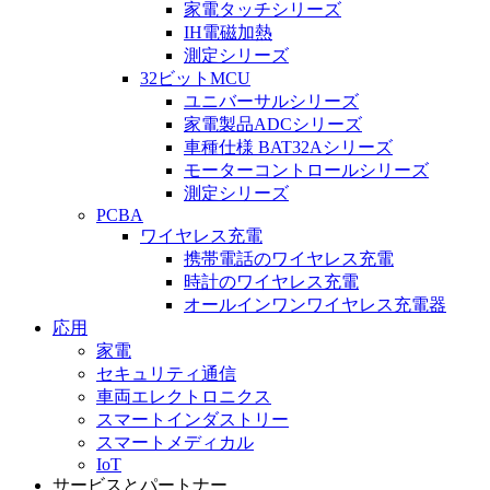
家電タッチシリーズ
IH電磁加熱
測定シリーズ
32ビットMCU
ユニバーサルシリーズ
家電製品ADCシリーズ
車種仕様 BAT32Aシリーズ
モーターコントロールシリーズ
測定シリーズ
PCBA
ワイヤレス充電
携帯電話のワイヤレス充電
時計のワイヤレス充電
オールインワンワイヤレス充電器
応用
家電
セキュリティ通信
車両エレクトロニクス
スマートインダストリー
スマートメディカル
IoT
サービスとパートナー