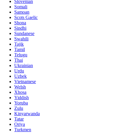
Slovenian
Somali
Samoan
Scots Gaelic
Shona
Sindhi
Sundanese
Swahili
Tajik
Tamil
Telugu
Thai
Ukrainian
Urdu
Uzbek
Vietnamese
Welsh
Xhosa
Yiddish
Yoruba
Zulu
Kinyarwanda
Tatar
Oriya
Turkmen