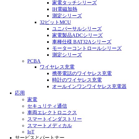
家電タッチシリーズ
IH電磁加熱
測定シリーズ
32ビットMCU
ユニバーサルシリーズ
家電製品ADCシリーズ
車種仕様 BAT32Aシリーズ
モーターコントロールシリーズ
測定シリーズ
PCBA
ワイヤレス充電
携帯電話のワイヤレス充電
時計のワイヤレス充電
オールインワンワイヤレス充電器
応用
家電
セキュリティ通信
車両エレクトロニクス
スマートインダストリー
スマートメディカル
IoT
サービスとパートナー