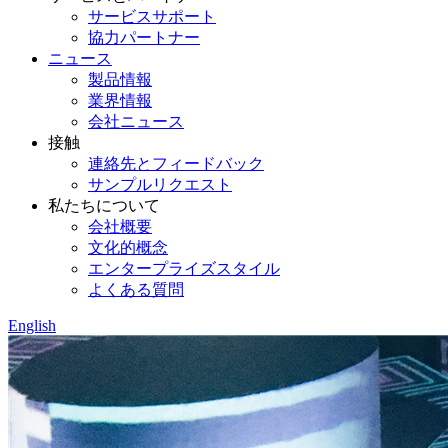
サービスサポート
協力パートナー
ニュース
製品情報
業界情報
会社ニュース
接触
連絡先とフィードバック
サンプルリクエスト
私たちについて
会社概要
文化的概念
エンタープライズスタイル
よくある質問
English