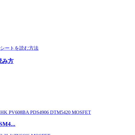
読み方
M4...