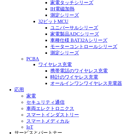
家電タッチシリーズ
IH電磁加熱
測定シリーズ
32ビットMCU
ユニバーサルシリーズ
家電製品ADCシリーズ
車種仕様 BAT32Aシリーズ
モーターコントロールシリーズ
測定シリーズ
PCBA
ワイヤレス充電
携帯電話のワイヤレス充電
時計のワイヤレス充電
オールインワンワイヤレス充電器
応用
家電
セキュリティ通信
車両エレクトロニクス
スマートインダストリー
スマートメディカル
IoT
サービスとパートナー