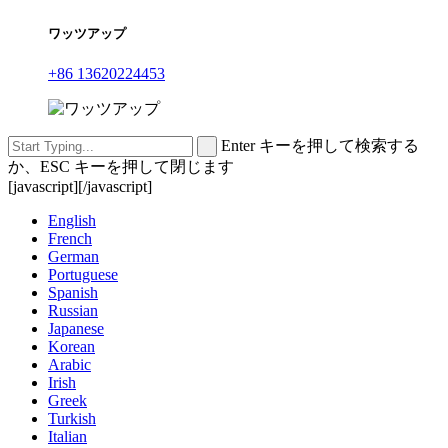
ワッツアップ
+86 13620224453
Enter キーを押して検索する
か、ESC キーを押して閉じます
[javascript]
[/javascript]
English
French
German
Portuguese
Spanish
Russian
Japanese
Korean
Arabic
Irish
Greek
Turkish
Italian