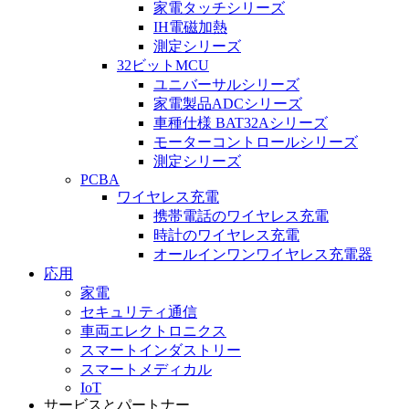
家電タッチシリーズ
IH電磁加熱
測定シリーズ
32ビットMCU
ユニバーサルシリーズ
家電製品ADCシリーズ
車種仕様 BAT32Aシリーズ
モーターコントロールシリーズ
測定シリーズ
PCBA
ワイヤレス充電
携帯電話のワイヤレス充電
時計のワイヤレス充電
オールインワンワイヤレス充電器
応用
家電
セキュリティ通信
車両エレクトロニクス
スマートインダストリー
スマートメディカル
IoT
サービスとパートナー