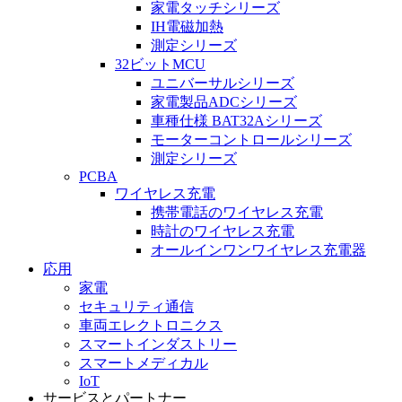
家電タッチシリーズ
IH電磁加熱
測定シリーズ
32ビットMCU
ユニバーサルシリーズ
家電製品ADCシリーズ
車種仕様 BAT32Aシリーズ
モーターコントロールシリーズ
測定シリーズ
PCBA
ワイヤレス充電
携帯電話のワイヤレス充電
時計のワイヤレス充電
オールインワンワイヤレス充電器
応用
家電
セキュリティ通信
車両エレクトロニクス
スマートインダストリー
スマートメディカル
IoT
サービスとパートナー