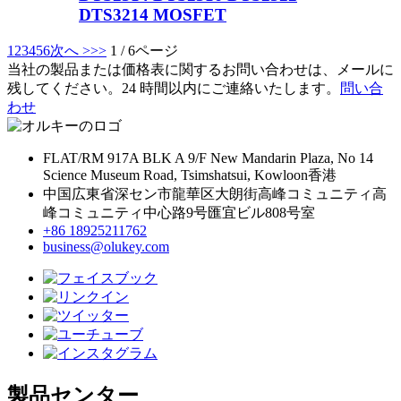
DTS3214 MOSFET
1
2
3
4
5
6
次へ >
>>
1 / 6ページ
当社の製品または価格表に関するお問い合わせは、メールに
残してください。24 時間以内にご連絡いたします。
問い合
わせ
FLAT/RM 917A BLK A 9/F New Mandarin Plaza, No 14
Science Museum Road, Tsimshatsui, Kowloon香港
中国広東省深セン市龍華区大朗街高峰コミュニティ高
峰コミュニティ中心路9号匯宜ビル808号室
+86 18925211762
business@olukey.com
製品センター