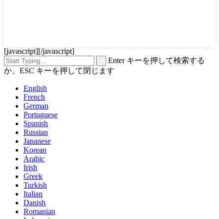
[javascript]
[/javascript]
Enter キーを押して検索する
か、ESC キーを押して閉じます
English
French
German
Portuguese
Spanish
Russian
Japanese
Korean
Arabic
Irish
Greek
Turkish
Italian
Danish
Romanian