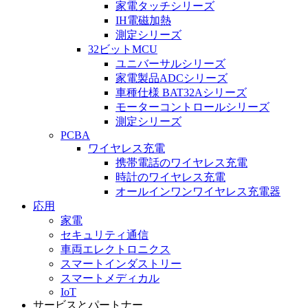
家電タッチシリーズ
IH電磁加熱
測定シリーズ
32ビットMCU
ユニバーサルシリーズ
家電製品ADCシリーズ
車種仕様 BAT32Aシリーズ
モーターコントロールシリーズ
測定シリーズ
PCBA
ワイヤレス充電
携帯電話のワイヤレス充電
時計のワイヤレス充電
オールインワンワイヤレス充電器
応用
家電
セキュリティ通信
車両エレクトロニクス
スマートインダストリー
スマートメディカル
IoT
サービスとパートナー