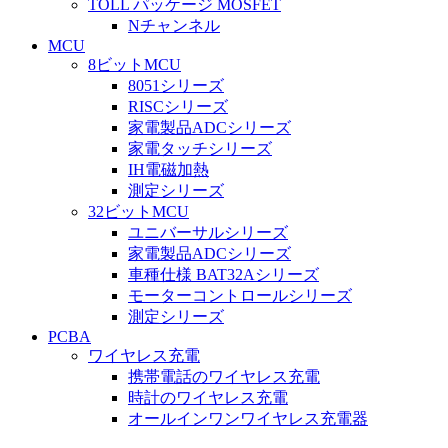
TOLL パッケージ MOSFET
Nチャンネル
MCU
8ビットMCU
8051シリーズ
RISCシリーズ
家電製品ADCシリーズ
家電タッチシリーズ
IH電磁加熱
測定シリーズ
32ビットMCU
ユニバーサルシリーズ
家電製品ADCシリーズ
車種仕様 BAT32Aシリーズ
モーターコントロールシリーズ
測定シリーズ
PCBA
ワイヤレス充電
携帯電話のワイヤレス充電
時計のワイヤレス充電
オールインワンワイヤレス充電器