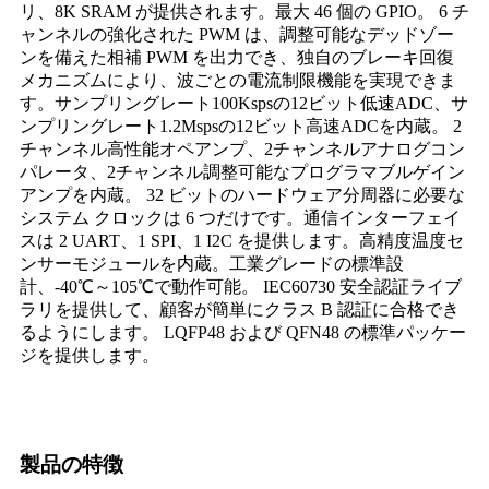
リ、8K SRAM が提供されます。最大 46 個の GPIO。 6 チ
ャンネルの強化された PWM は、調整可能なデッドゾー
ンを備えた相補 PWM を出力でき、独自のブレーキ回復
メカニズムにより、波ごとの電流制限機能を実現できま
す。サンプリングレート100Kspsの12ビット低速ADC、サ
ンプリングレート1.2Mspsの12ビット高速ADCを内蔵。 2
チャンネル高性能オペアンプ、2チャンネルアナログコン
パレータ、2チャンネル調整可能なプログラマブルゲイン
アンプを内蔵。 32 ビットのハードウェア分周器に必要な
システム クロックは 6 つだけです。通信インターフェイ
スは 2 UART、1 SPI、1 I2C を提供します。高精度温度セ
ンサーモジュールを内蔵。工業グレードの標準設
計、-40℃～105℃で動作可能。 IEC60730 安全認証ライブ
ラリを提供して、顧客が簡単にクラス B 認証に合格でき
るようにします。 LQFP48 および QFN48 の標準パッケー
ジを提供します。
製品の特徴