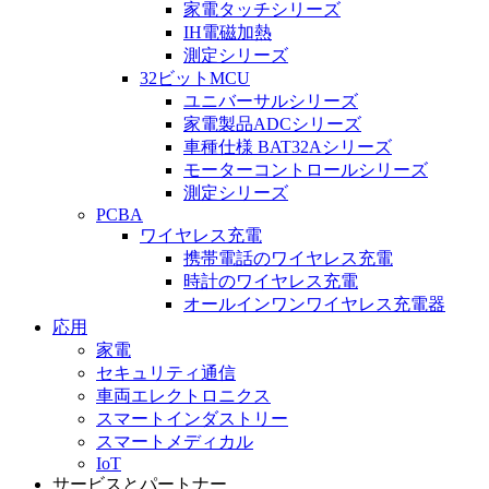
家電タッチシリーズ
IH電磁加熱
測定シリーズ
32ビットMCU
ユニバーサルシリーズ
家電製品ADCシリーズ
車種仕様 BAT32Aシリーズ
モーターコントロールシリーズ
測定シリーズ
PCBA
ワイヤレス充電
携帯電話のワイヤレス充電
時計のワイヤレス充電
オールインワンワイヤレス充電器
応用
家電
セキュリティ通信
車両エレクトロニクス
スマートインダストリー
スマートメディカル
IoT
サービスとパートナー