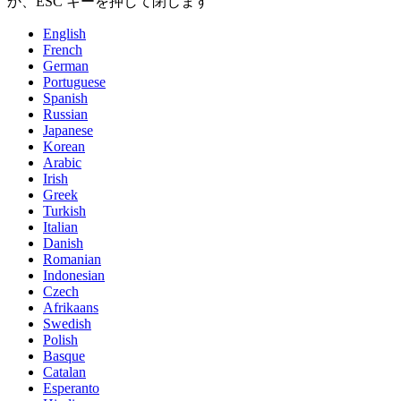
か、ESC キーを押して閉じます
English
French
German
Portuguese
Spanish
Russian
Japanese
Korean
Arabic
Irish
Greek
Turkish
Italian
Danish
Romanian
Indonesian
Czech
Afrikaans
Swedish
Polish
Basque
Catalan
Esperanto