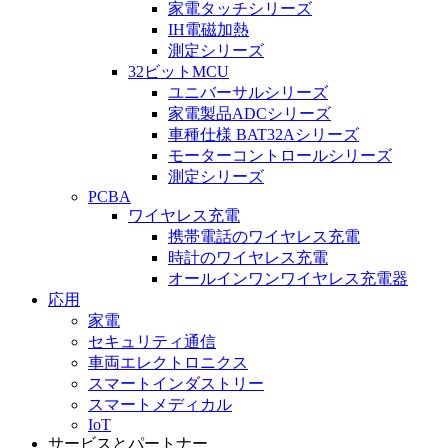
家電タッチシリーズ
IH電磁加熱
測定シリーズ
32ビットMCU
ユニバーサルシリーズ
家電製品ADCシリーズ
車種仕様 BAT32Aシリーズ
モーターコントロールシリーズ
測定シリーズ
PCBA
ワイヤレス充電
携帯電話のワイヤレス充電
時計のワイヤレス充電
オールインワンワイヤレス充電器
応用
家電
セキュリティ通信
車両エレクトロニクス
スマートインダストリー
スマートメディカル
IoT
サービスとパートナー