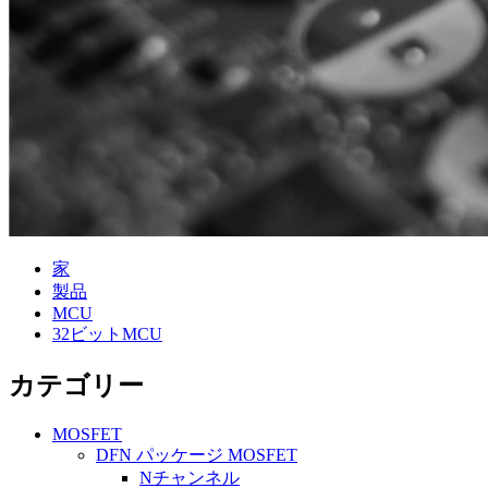
家
製品
MCU
32ビットMCU
カテゴリー
MOSFET
DFN パッケージ MOSFET
Nチャンネル