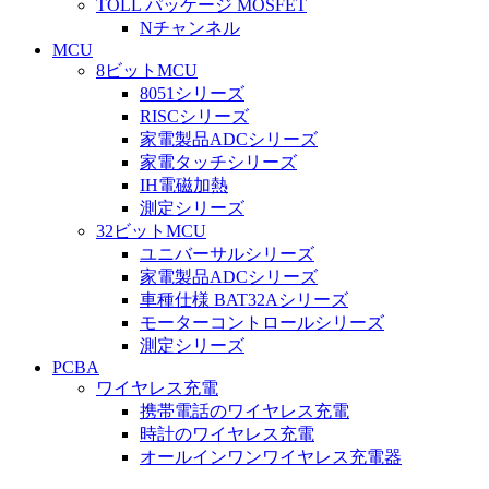
TOLL パッケージ MOSFET
Nチャンネル
MCU
8ビットMCU
8051シリーズ
RISCシリーズ
家電製品ADCシリーズ
家電タッチシリーズ
IH電磁加熱
測定シリーズ
32ビットMCU
ユニバーサルシリーズ
家電製品ADCシリーズ
車種仕様 BAT32Aシリーズ
モーターコントロールシリーズ
測定シリーズ
PCBA
ワイヤレス充電
携帯電話のワイヤレス充電
時計のワイヤレス充電
オールインワンワイヤレス充電器