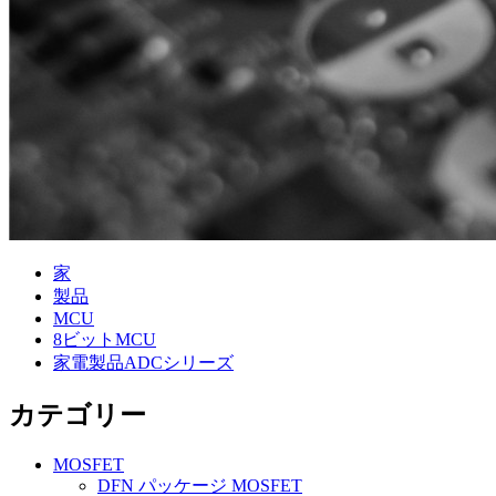
家
製品
MCU
8ビットMCU
家電製品ADCシリーズ
カテゴリー
MOSFET
DFN パッケージ MOSFET