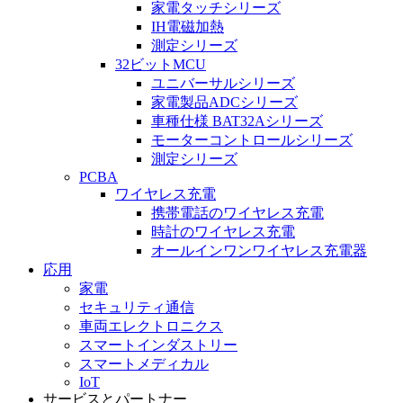
家電タッチシリーズ
IH電磁加熱
測定シリーズ
32ビットMCU
ユニバーサルシリーズ
家電製品ADCシリーズ
車種仕様 BAT32Aシリーズ
モーターコントロールシリーズ
測定シリーズ
PCBA
ワイヤレス充電
携帯電話のワイヤレス充電
時計のワイヤレス充電
オールインワンワイヤレス充電器
応用
家電
セキュリティ通信
車両エレクトロニクス
スマートインダストリー
スマートメディカル
IoT
サービスとパートナー