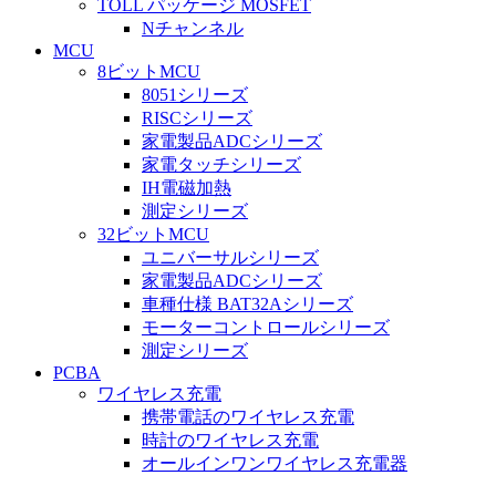
TOLL パッケージ MOSFET
Nチャンネル
MCU
8ビットMCU
8051シリーズ
RISCシリーズ
家電製品ADCシリーズ
家電タッチシリーズ
IH電磁加熱
測定シリーズ
32ビットMCU
ユニバーサルシリーズ
家電製品ADCシリーズ
車種仕様 BAT32Aシリーズ
モーターコントロールシリーズ
測定シリーズ
PCBA
ワイヤレス充電
携帯電話のワイヤレス充電
時計のワイヤレス充電
オールインワンワイヤレス充電器