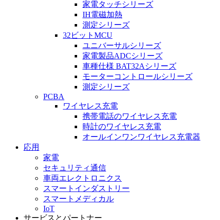
家電タッチシリーズ
IH電磁加熱
測定シリーズ
32ビットMCU
ユニバーサルシリーズ
家電製品ADCシリーズ
車種仕様 BAT32Aシリーズ
モーターコントロールシリーズ
測定シリーズ
PCBA
ワイヤレス充電
携帯電話のワイヤレス充電
時計のワイヤレス充電
オールインワンワイヤレス充電器
応用
家電
セキュリティ通信
車両エレクトロニクス
スマートインダストリー
スマートメディカル
IoT
サービスとパートナー